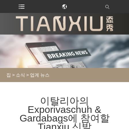
집
>
소식
>
업계 뉴스
이탈리아의
Exporivaschuh &
Gardabags에 참여할
Tianxiu 신발